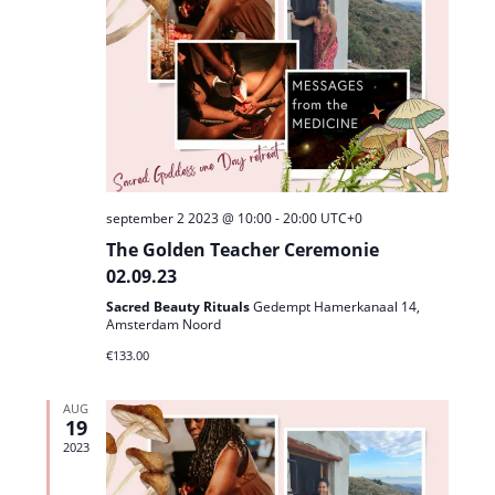
e
n
r
e
t
e
n
w
e
e
n
n
d
e
a
a
r
v
t
g
u
i
a
m
g
september 2 2023 @ 10:00
-
20:00
UTC+0
.
v
a
The Golden Teacher Ceremonie
e
t
02.09.23
n
i
n
Sacred Beauty Rituals
Gedempt Hamerkanaal 14,
Amsterdam Noord
a
e
€133.00
v
i
AUG
g
19
a
2023
t