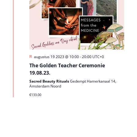
i
e
U
augustus 19 2023 @ 10:00
-
20:00
UTC+0
i
The Golden Teacher Ceremonie
t
g
19.08.23.
e
l
Sacred Beauty Rituals
Gedempt Hamerkanaal 14,
i
Amsterdam Noord
c
€133.00
h
t