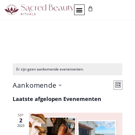
Er zijn geen aankomende evenementen.
W
E
Aankomende
L
I
v
e
J
S
S
Laatste afgelopen Evenementen
e
T
e
e
l
n
r
e
e
SEP
g
c
2
m
t
a
2023
e
e
v