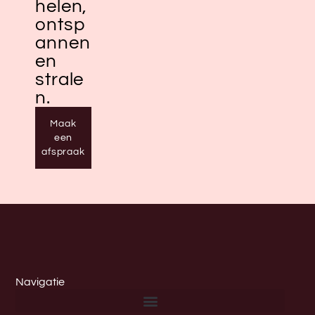
helen,
ontsp
annen
en
strale
n.
Maak
een
afspraak
Navigatie