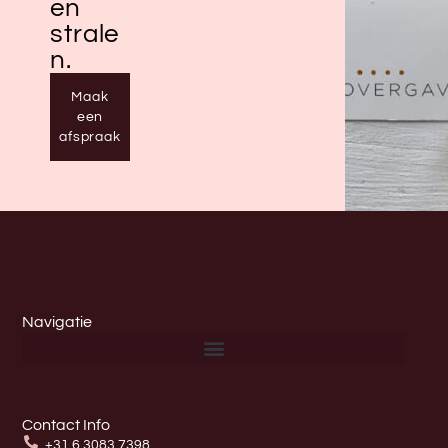
en
strale
n.
Maak
een
afspraak
Navigatie
Contact Info
+31 6 3083 7398