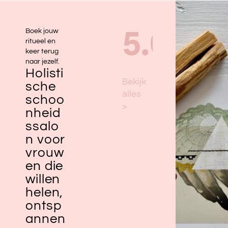
Boek jouw
ritueel en
keer terug
naar jezelf.
Holisti
sche
schoo
nheid
ssalo
n voor
vrouw
en die
willen
helen,
ontsp
annen