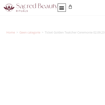
Home
>
Geen categorie
>
Ticket Golden Teatcher Ceremonie 02.09.23