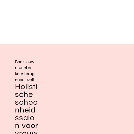
Boek jouw
ritueel en
keer terug
naar jezelf.
Holisti
sche
schoo
nheid
ssalo
n voor
vrouw