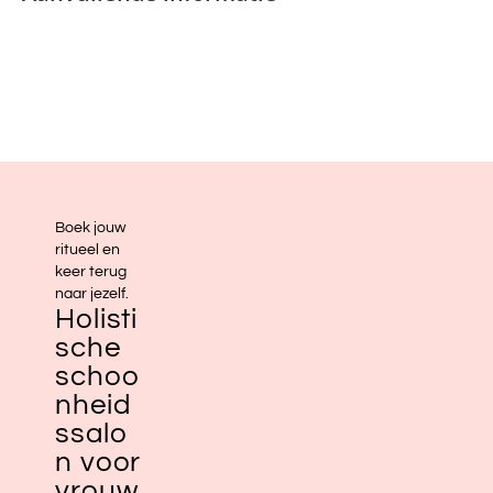
Boek jouw
ritueel en
keer terug
naar jezelf.
Holisti
sche
schoo
nheid
ssalo
n voor
vrouw