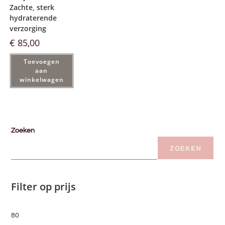
Zachte, sterk
hydraterende
verzorging
€
85,00
Toevoegen
aan
winkelwagen
Zoeken
ZOEKEN
Filter op prijs