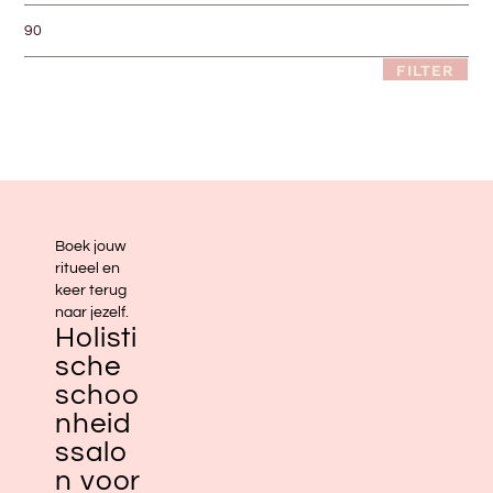
FILTER
Boek jouw
ritueel en
keer terug
naar jezelf.
Holisti
sche
schoo
nheid
ssalo
n voor