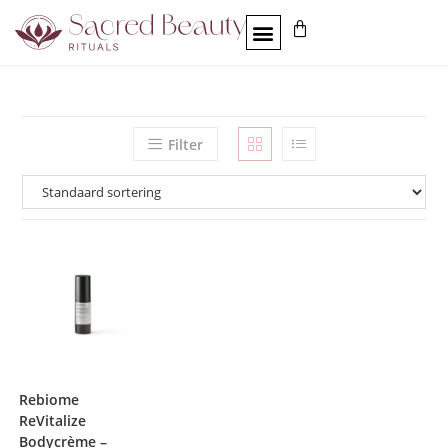
Filter
Rebiome
ReVitalize
Bodycrème –