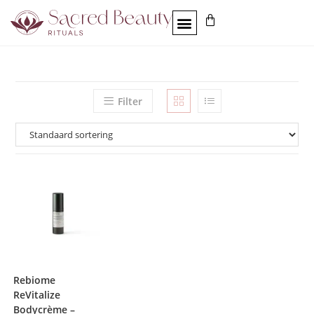
Filter
Rebiome
ReVitalize
Bodycrème –