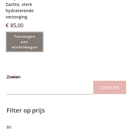
Zachte, sterk
hydraterende
verzorging
€
85,00
Toevoegen
aan
winkelwagen
Zoeken
ZOEKEN
Filter op prijs