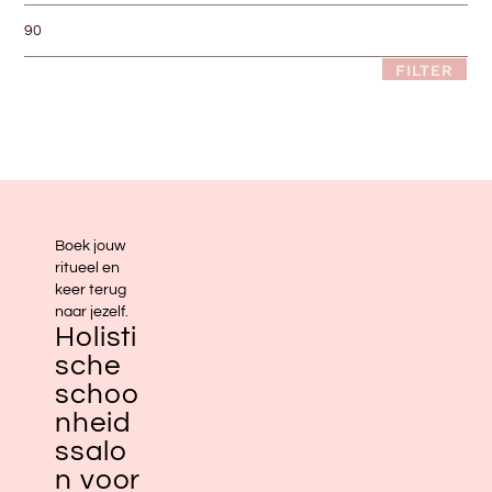
FILTER
Boek jouw
ritueel en
keer terug
naar jezelf.
Holisti
sche
schoo
nheid
ssalo
n voor