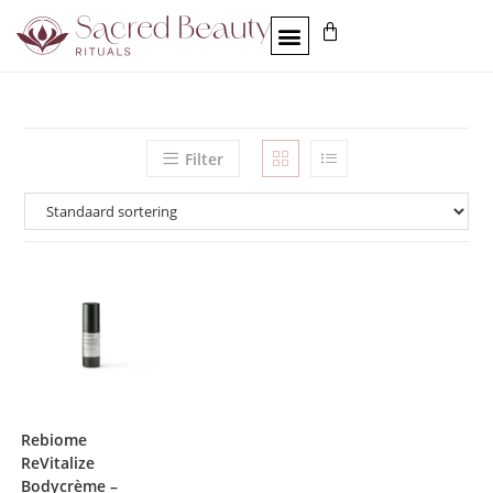
Filter
Rebiome
ReVitalize
Bodycrème –