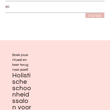
FILTER
Boek jouw
ritueel en
keer terug
naar jezelf.
Holisti
sche
schoo
nheid
ssalo
n voor