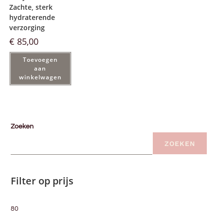
Zachte, sterk
hydraterende
verzorging
€
85,00
Toevoegen
aan
winkelwagen
Zoeken
ZOEKEN
Filter op prijs