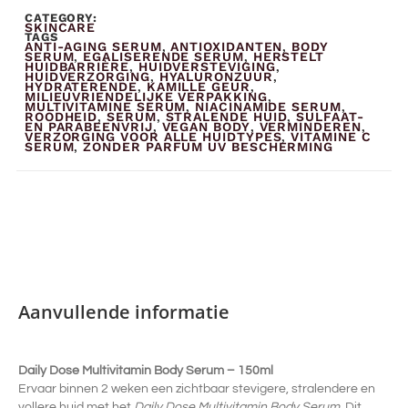
CATEGORY:
SKINCARE
TAGS
ANTI-AGING SERUM
ANTIOXIDANTEN
BODY
,
,
SERUM
EGALISERENDE SERUM
HERSTELT
,
,
HUIDBARRIÈRE
HUIDVERSTEVIGING
,
,
HUIDVERZORGING
HYALURONZUUR
,
,
HYDRATERENDE
KAMILLE GEUR
,
,
MILIEUVRIENDELIJKE VERPAKKING
,
MULTIVITAMINE SERUM
NIACINAMIDE SERUM
,
,
ROODHEID
SERUM
STRALENDE HUID
SULFAAT-
,
,
,
EN PARABEENVRIJ
VEGAN BODY
VERMINDEREN
,
,
,
VERZORGING VOOR ALLE HUIDTYPES
VITAMINE C
,
SERUM
ZONDER PARFUM UV BESCHERMING
,
Aanvullende informatie
Daily Dose Multivitamin Body Serum – 150ml
Ervaar binnen 2 weken een zichtbaar stevigere, stralendere en
vollere huid met het
Daily Dose Multivitamin Body Serum
. Dit