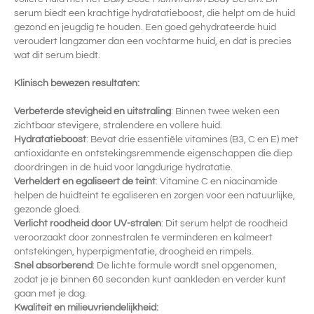
serum biedt een krachtige hydratatieboost, die helpt om de huid
gezond en jeugdig te houden. Een goed gehydrateerde huid
veroudert langzamer dan een vochtarme huid, en dat is precies
wat dit serum biedt.
Klinisch bewezen resultaten:
Verbeterde stevigheid en uitstraling
: Binnen twee weken een
zichtbaar stevigere, stralendere en vollere huid.
Hydratatieboost
: Bevat drie essentiële vitamines (B3, C en E) met
antioxidante en ontstekingsremmende eigenschappen die diep
doordringen in de huid voor langdurige hydratatie.
Verheldert en egaliseert de teint
: Vitamine C en niacinamide
helpen de huidteint te egaliseren en zorgen voor een natuurlijke,
gezonde gloed.
Verlicht roodheid door UV-stralen
: Dit serum helpt de roodheid
veroorzaakt door zonnestralen te verminderen en kalmeert
ontstekingen, hyperpigmentatie, droogheid en rimpels.
Snel absorberend
: De lichte formule wordt snel opgenomen,
zodat je je binnen 60 seconden kunt aankleden en verder kunt
gaan met je dag.
Kwaliteit en milieuvriendelijkheid: