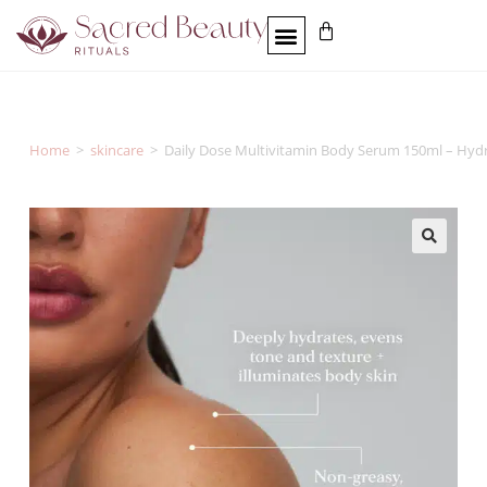
Home
>
skincare
>
Daily Dose Multivitamin Body Serum 150ml – Hyd
🔍