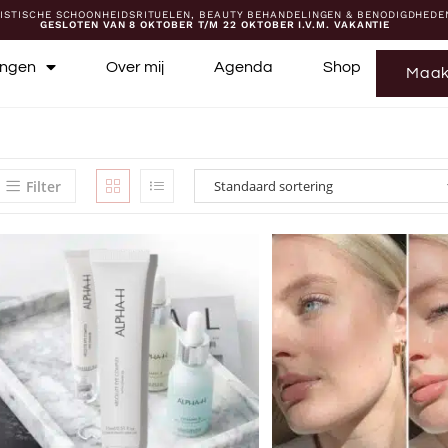
ISTISCHE SCHOONHEIDSRITUELEN, BEAUTY BEHANDELINGEN & BENODIGDHEDE
GESLOTEN VAN 8 OKTOBER T/M 22 OKTOBER I.V.M. VAKANTIE
ingen
Over mij
Agenda
Shop
Maak
Filter