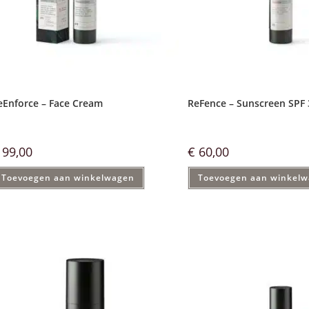
eEnforce – Face Cream
ReFence – Sunscreen SPF 
99,00
€
60,00
Toevoegen aan winkelwagen
Toevoegen aan winkel