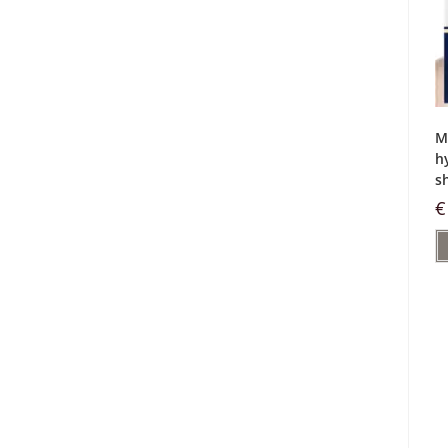
M
h
s
€