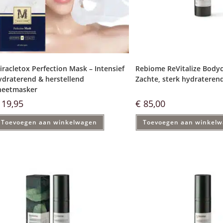
iracletox Perfection Mask – Intensief
Rebiome ReVitalize Body
ydraterend & herstellend
Zachte, sterk hydrateren
heetmasker
19,95
€
85,00
Toevoegen aan winkelwagen
Toevoegen aan winkel