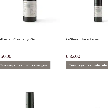
eFresh – Cleansing Gel
ReGlow – Face Serum
50,00
€
82,00
Toevoegen aan winkelwagen
Toevoegen aan winkel