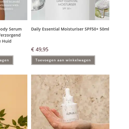
 Body Serum
Daily Essential Moisturiser SPF50+ 50ml
Verzorgend
e Huid
€
49,95
wagen
Toevoegen aan winkelwagen