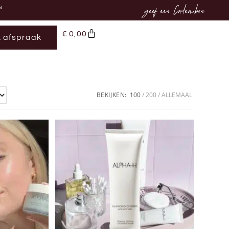
geef een Cadeaubon
N
€
0,00
 afspraak
BEKIJKEN:
100
200
ALLEMAAL