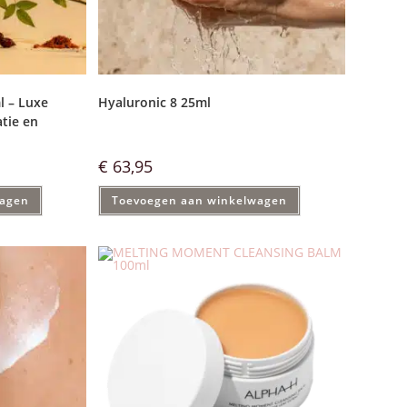
l – Luxe
Hyaluronic 8 25ml
tie en
€
63,95
wagen
Toevoegen aan winkelwagen