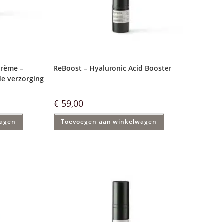
crème –
ReBoost – Hyaluronic Acid Booster
de verzorging
€
59,00
wagen
Toevoegen aan winkelwagen