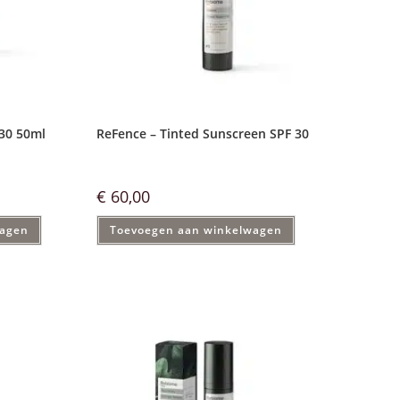
30 50ml
ReFence – Tinted Sunscreen SPF 30
€
60,00
wagen
Toevoegen aan winkelwagen