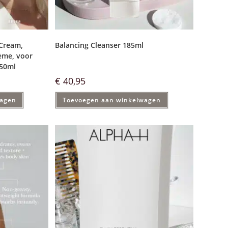
 Cream,
Balancing Cleanser 185ml
ème, voor
 50ml
€
40,95
wagen
Toevoegen aan winkelwagen