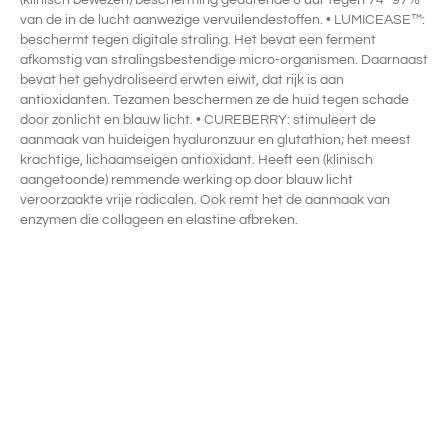
(klinisch bewezen) bescherming gedurende 6 uur tegen 74- 97%
van de in de lucht aanwezige vervuilendestoffen. • LUMICEASE™:
beschermt tegen digitale straling. Het bevat een ferment
afkomstig van stralingsbestendige micro-organismen. Daarnaast
bevat het gehydroliseerd erwten eiwit, dat rijk is aan
antioxidanten. Tezamen beschermen ze de huid tegen schade
door zonlicht en blauw licht. • CUREBERRY: stimuleert de
aanmaak van huideigen hyaluronzuur en glutathion; het meest
krachtige, lichaamseigen antioxidant. Heeft een (klinisch
aangetoonde) remmende werking op door blauw licht
veroorzaakte vrije radicalen. Ook remt het de aanmaak van
enzymen die collageen en elastine afbreken.