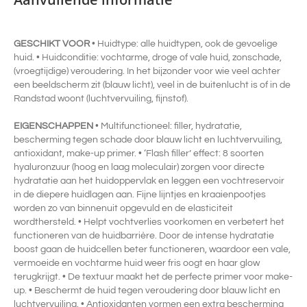
GESCHIKT VOOR
• Huidtype: alle huidtypen, ook de gevoelige
huid. • Huidconditie: vochtarme, droge of vale huid, zonschade,
(vroegtijdige) veroudering. In het bijzonder voor wie veel achter
een beeldscherm zit (blauw licht), veel in de buitenlucht is of in de
Randstad woont (luchtvervuiling, fijnstof).
EIGENSCHAPPEN
• Multifunctioneel: filler, hydratatie,
bescherming tegen schade door blauw licht en luchtvervuiling,
antioxidant, make-up primer. • ‘Flash filler’ effect: 8 soorten
hyaluronzuur (hoog en laag moleculair) zorgen voor directe
hydratatie aan het huidoppervlak en leggen een vochtreservoir
in de diepere huidlagen aan. Fijne lijntjes en kraaienpootjes
worden zo van binnenuit opgevuld en de elasticiteit
wordthersteld. • Helpt vochtverlies voorkomen en verbetert het
functioneren van de huidbarrière. Door de intense hydratatie
boost gaan de huidcellen beter functioneren, waardoor een vale,
vermoeide en vochtarme huid weer fris oogt en haar glow
terugkrijgt. • De textuur maakt het de perfecte primer voor make-
up. • Beschermt de huid tegen veroudering door blauw licht en
luchtvervuiling. • Antioxidanten vormen een extra bescherming