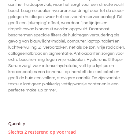
aan het huidoppervlak, waar het zorgt voor een directe vocht
boost. Laagmoleculair hyaluronzuur dringt door tot de dieper
gelegen huidlagen, waar het een vochtreservoir aanlegt. Dit
geeft een ‘plumping’ effect; waardoor fijne lijntjes en
rimpeltjesvan binnenuit worden opgevuld. Daarnaast
beschermen speciale filters de huid tegen veroudering als
gevolg van blauw licht (mobiel, computer, laptop, tablet) en
luchtvervuiling. Zij veroorzaken, net als de zon, vrije radicalen,
collageenafbraak en pigmentatie. Antioxidanten zorgen voor
extra bescherming tegen vrije radicalen. Hyaluronic 8 Super
Serum zorgt voor intense hydratatie, vult fijne lijntjes en
kraaienpootjes van binnenuit op, herstelt de elasticiteit en
geeft de huid een vollere, stevigere aanblik. De zijdezachte
textuur laat geen plakkerig, vettig waasje achter en is een
perfecte make-up primer.
Quantity
Slechts 2 resterend op voorraad