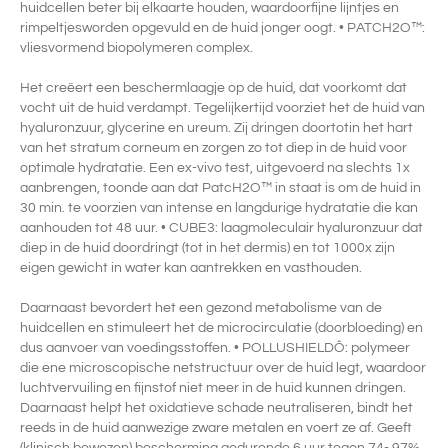
huidcellen beter bij elkaarte houden, waardoorfijne lijntjes en
rimpeltjesworden opgevuld en de huid jonger oogt. • PATCH2O™:
vliesvormend biopolymeren complex.
Het creëert een beschermlaagje op de huid, dat voorkomt dat
vocht uit de huid verdampt. Tegelijkertijd voorziet het de huid van
hyaluronzuur, glycerine en ureum. Zij dringen doortotin het hart
van het stratum corneum en zorgen zo tot diep in de huid voor
optimale hydratatie. Een ex-vivo test, uitgevoerd na slechts 1x
aanbrengen, toonde aan dat PatcH2O™ in staat is om de huid in
30 min. te voorzien van intense en langdurige hydratatie die kan
aanhouden tot 48 uur. • CUBE3: laagmoleculair hyaluronzuur dat
diep in de huid doordringt (tot in het dermis) en tot 1000x zijn
eigen gewicht in water kan aantrekken en vasthouden.
Daarnaast bevordert het een gezond metabolisme van de
huidcellen en stimuleert het de microcirculatie (doorbloeding) en
dus aanvoer van voedingsstoffen. • POLLUSHIELDÔ: polymeer
die ene microscopische netstructuur over de huid legt, waardoor
luchtvervuiling en fijnstof niet meer in de huid kunnen dringen.
Daarnaast helpt het oxidatieve schade neutraliseren, bindt het
reeds in de huid aanwezige zware metalen en voert ze af. Geeft