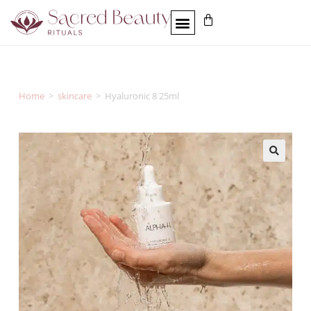
Home
>
skincare
>
Hyaluronic 8 25ml
🔍