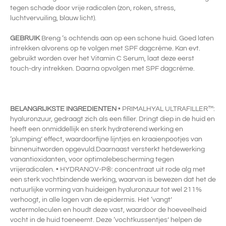
tegen schade door vrije radicalen (zon, roken, stress,
luchtvervuiling, blauw licht).
GEBRUIK
Breng ‘s ochtends aan op een schone huid. Goed laten
intrekken alvorens op te volgen met SPF dagcrème. Kan evt.
gebruikt worden over het Vitamin C Serum, laat deze eerst
touch-dry intrekken. Daarna opvolgen met SPF dagcrème.
BELANGRIJKSTE INGREDIENTEN
• PRIMALHYAL ULTRAFILLER™:
hyaluronzuur, gedraagt zich als een filler. Dringt diep in de huid en
heeft een onmiddellijk en sterk hydraterend werking en
‘plumping’ effect, waardoorfijne lijntjes en kraaienpootjes van
binnenuitworden opgevuld.Daarnaast versterkt hetdewerking
vanantioxidanten, voor optimalebescherming tegen
vrijeradicalen. • HYDRANOV-P®: concentraat uit rode alg met
een sterk vochtbindende werking, waarvan is bewezen dat het de
natuurlijke vorming van huideigen hyaluronzuur tot wel 211%
verhoogt, in alle lagen van de epidermis. Het ‘vangt’
watermoleculen en houdt deze vast, waardoor de hoeveelheid
vocht in de huid toeneemt. Deze ‘vochtkussentjes’ helpen de