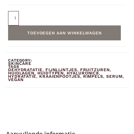
TOEVOEGEN AAN WINKELWAGEN
CATEGORY:
SKINCARE
TAGS
DEHYDRATATIE
FIJNLIJNTJES
FRUITZUREN
,
,
,
HUIDLAGEN
HUIDTYPEN
HYALURONIC8
,
,
,
HYDRATATIE
KRAAIENPOOTJES
RIMPELS
SERUM
,
,
,
,
VEGAN
Aanvullende informatie