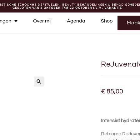
ISTISCHE SCHOONHEIDSRITUELEN, BEAUTY BEHANDELINGEN & BENODIGDHEDE
GESLOTEN VAN 8 OKTOBER T/M 22 OKTOBER I.V.M. VAKANTIE
ingen
Over mij
Agenda
Shop
Maak
ReJuvenate
🔍
€
85,00
Intensief hydra
Rebiome ReJuven