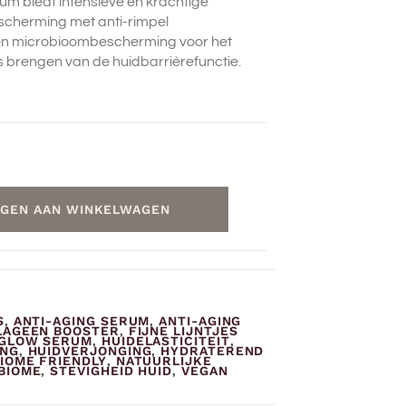
um biedt intensieve en krachtige
escherming met anti-rimpel
n microbioombescherming voor het
s brengen van de huidbarrièrefunctie.
GEN AAN WINKELWAGEN
S
ANTI-AGING SERUM
ANTI-AGING
,
,
LAGEEN BOOSTER
FIJNE LIJNTJES
,
GLOW SERUM
HUIDELASTICITEIT
,
,
ING
HUIDVERJONGING
HYDRATEREND
,
,
IOME FRIENDLY
NATUURLIJKE
,
BIOME
STEVIGHEID HUID
VEGAN
,
,