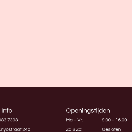
 Info
Openingstijden
083 7398
Ma – Vr:
9:00 – 16:00
nyöstraat 240
Za & Zo:
Gesloten