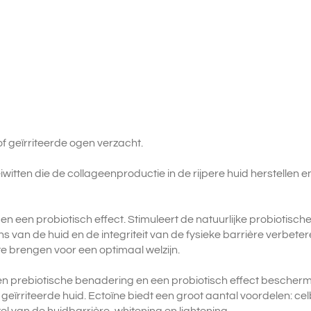
f geïrriteerde ogen verzacht.
witten die de collageenproductie in de rijpere huid herstellen e
 een probiotisch effect. Stimuleert de natuurlijke probiotische 
van de huid en de integriteit van de fysieke barrière verbete
e brengen voor een optimaal welzijn.
een prebiotische benadering en een probiotisch effect bescher
geïrriteerde huid. Ectoïne biedt een groot aantal voordelen: cel
l van de huidbarrière, whitening en lightening.