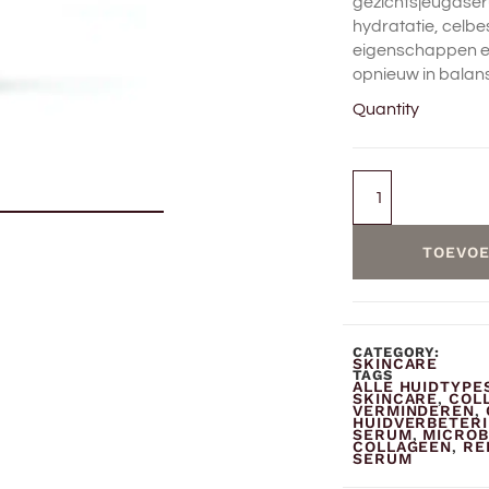
gezichtsjeugdser
hydratatie, celb
eigenschappen e
opnieuw in balan
Quantity
TOEVOE
CATEGORY:
SKINCARE
TAGS
ALLE HUIDTYPE
SKINCARE
COL
,
VERMINDEREN
,
HUIDVERBETER
SERUM
MICROB
,
COLLAGEEN
RE
,
SERUM