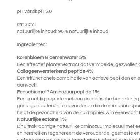
pH vârdi: pH 5.0
str: 30ml
natuurlijke inhoud: 96% natuurlijke inhoud
Ingredienten:
Korenbloem Bloemenwater 5%
Een effectief plantenextract dat vermoeide, gezwollen o
Collageenversterkend peptide 4%
Een trifunctionele combinatie van actieve peptiden en ei
aanvoelt.
Fensebiome™ Aminozuurpeptide 1%
Een krachtig peptide met een prebiotische benadering en
gunstige bacteriën te bevorderen die de immuunrespons 
helpt de gezondheid van de huid opnieuw in evenwicht t
Natuurlijke ectoïne 1%
Dit ultrakrachtige natuurlijke aminozuurmolecuul met 
en herstelt en regenereert de verouderde, gestreste en 
verbetering van rimpels, langdurige hydratatie en herste