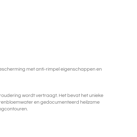
bescherming met anti-rimpel eigenschappen en
oudering wordt vertraagt. Het bevat het unieke
d korenbloemwater en gedocumenteerd heilzame
 oogcontouren.