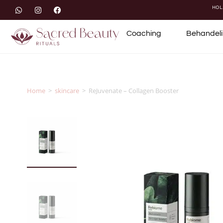
HOL
Coaching
Behandel
Home
>
skincare
>
ReJuvenate – Collagen Booster