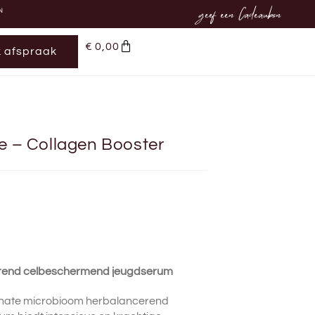
geef een Cadeaubon
N
€
0,00
 afspraak
 – Collagen Booster
terend celbeschermend jeugdserum
ate microbioom herbalancerend