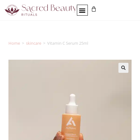
Home
>
skincare
>
Vitamin C Serum 25ml
🔍