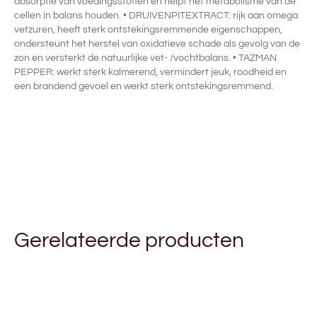
absorptie van voedingsstoffen en helpt het metabolisme van de
cellen in balans houden. • DRUIVENPITEXTRACT: rijk aan omega
vetzuren, heeft sterk ontstekingsremmende eigenschappen,
ondersteunt het herstel van oxidatieve schade als gevolg van de
zon en versterkt de natuurlijke vet- /vochtbalans. • TAZMAN
PEPPER: werkt sterk kalmerend, vermindert jeuk, roodheid en
een brandend gevoel en werkt sterk ontstekingsremmend.
Gerelateerde producten