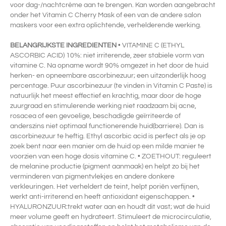
voor dag-/nachtcrème aan te brengen. Kan worden aangebracht
onder het Vitamin C Cherry Mask of een van de andere salon
maskers voor een extra oplichtende, verhelderende werking.
BELANGRIJKSTE INGREDIENTEN
• VITAMINE C (ETHYL
ASCORBIC ACID) 10%: niet irriterende, zeer stabiele vorm van
vitamine C. Na opname wordt 90% omgezet in het door de huid
herken- en opneembare ascorbinezuur; een uitzonderlijk hoog
percentage. Puur ascorbinezuur (te vinden in Vitamin C Paste) is
natuurlijk het meest effectief en krachtig, maar door de hoge
zuurgraad en stimulerende werking niet raadzaam bij acne,
rosacea of een gevoelige, beschadigde geïrriteerde of
anderszins niet optimaal functionerende huid(barriere). Dan is
ascorbinezuur te heftig. Ethyl ascorbic acid is perfect als je op
zoek bent naar een manier om de huid op een milde manier te
voorzien van een hoge dosis vitamine C. • ZOETHOUT: reguleert
de melanine productie (pigment aanmaak) en helpt zo bij het
verminderen van pigmentvlekjes en andere donkere
verkleuringen. Het verheldert de teint, helpt poriën verfijnen,
werkt anti-irriterend en heeft antioxidant eigenschappen. •
HYALURONZUUR:trekt water aan en houdt dit vast; wat de huid
meer volume geeft en hydrateert. Stimuleert de microcirculatie,