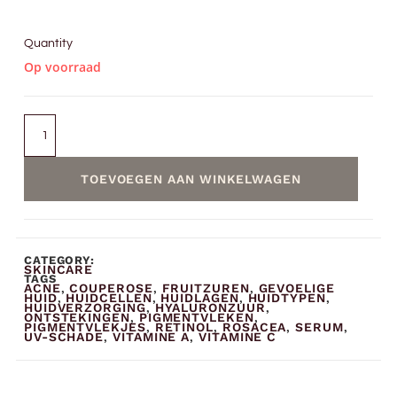
Quantity
Op voorraad
TOEVOEGEN AAN WINKELWAGEN
CATEGORY:
SKINCARE
TAGS
ACNE
COUPEROSE
FRUITZUREN
GEVOELIGE
,
,
,
HUID
HUIDCELLEN
HUIDLAGEN
HUIDTYPEN
,
,
,
,
HUIDVERZORGING
HYALURONZUUR
,
,
ONTSTEKINGEN
PIGMENTVLEKEN
,
,
PIGMENTVLEKJES
RETINOL
ROSACEA
SERUM
,
,
,
,
UV-SCHADE
VITAMINE A
VITAMINE C
,
,