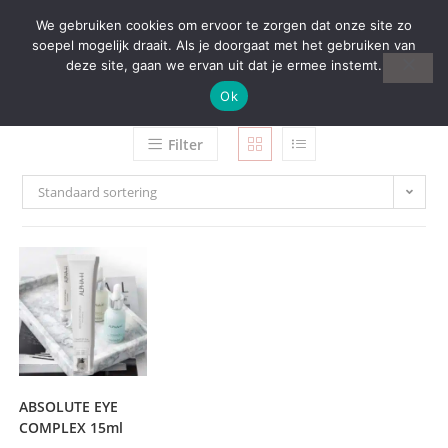
We gebruiken cookies om ervoor te zorgen dat onze site zo
soepel mogelijk draait. Als je doorgaat met het gebruiken van
deze site, gaan we ervan uit dat je ermee instemt.
Ok
Filter
Standaard sortering
ABSOLUTE EYE
COMPLEX 15ml