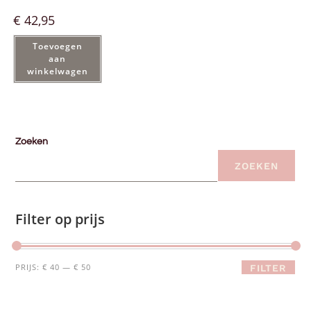
€
42,95
Toevoegen
aan
winkelwagen
Zoeken
ZOEKEN
Filter op prijs
PRIJS:
€ 40
—
€ 50
FILTER