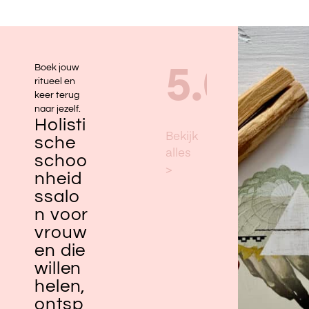
Boek jouw
ritueel en
keer terug
naar jezelf.
Holisti
sche
schoo
nheid
ssalo
n voor
vrouw
en die
willen
helen,
ontsp