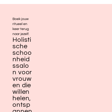
Boek jouw
ritueel en
keer terug
naar jezelf.
Holisti
sche
schoo
nheid
ssalo
n voor
vrouw
en die
willen
helen,
ontsp
annen