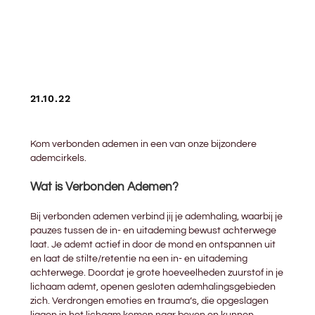
21.10.22
Kom verbonden ademen in een van onze bijzondere
ademcirkels.
Wat is Verbonden Ademen?
Bij verbonden ademen verbind jij je ademhaling, waarbij je
pauzes tussen de in- en uitademing bewust achterwege
laat. Je ademt actief in door de mond en ontspannen uit
en laat de stilte/retentie na een in- en uitademing
achterwege. Doordat je grote hoeveelheden zuurstof in je
lichaam ademt, openen gesloten ademhalingsgebieden
zich. Verdrongen emoties en trauma’s, die opgeslagen
liggen in het lichaam komen naar boven en kunnen