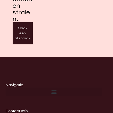
en
strale
n.
Maak
een
afspraak
Navigatie
Contact Info