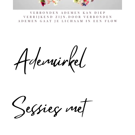
Ademcirkel
Sessies met