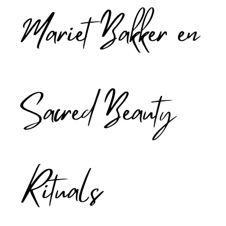
Mariët Bakker en
Sacred Beauty
Rituals