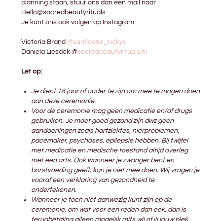
planning staan, stuur ons dan een mail naar
Hello@sacredbeautyrituals
Je kunt ons ook volgen op Instagram
Victoria Brand
@sunflower_vickyy
Daniela Liesdek @
sacredbeautyrituals.nl
Let op:
Je dient 18 jaar of ouder te zijn om mee te mogen doen
aan deze ceremonie.
Voor de ceremonie mag geen medicatie en/of drugs
gebruiken. Je moet goed gezond zijn dwz geen
aandoeningen zoals hartziektes, nierproblemen,
pacemaker, psychoses, epilepsie hebben. Bij twijfel
met medicatie en medische toestand altijd overleg
met een arts. Ook wanneer je zwanger bent en
borstvoeding geeft, kan je niet mee doen. Wij vragen je
vooraf een verklaring van gezondheid te
ondertekenen.
Wanneer je toch niet aanwezig kunt zijn op de
ceremonie, om wat voor een reden dan ook, dan is
terugbetaling alleen mogelijk mits wij of jij jouw plek