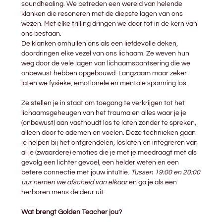
soundhealing. We betreden een wereld van helende
klanken die resoneren met de diepste lagen van ons
wezen. Met elke trilling dringen we door tot in de kern van
ons bestaan.
De klanken omhullen ons als een liefdevolle deken,
doordringen elke vezel van ons lichaam. Ze weven hun
weg door de vele lagen van lichaamspantsering die we
onbewust hebben opgebouwd. Langzaam maar zeker
laten we fysieke, emotionele en mentale spanning los.
Ze stellen je in staat om toegang te verkrijgen tot het
lichaamsgeheugen van het trauma en alles waar je je
(onbewust) aan vasthoudt los te laten zonder te spreken,
alleen door te ademen en voelen. Deze technieken gaan
je helpen bij het ontgrendelen, loslaten en integreren van
al je (zwaardere) emoties die je met je meedraagt met als
gevolg een lichter gevoel, een helder weten en een
betere connectie met jouw intuïtie.
Tussen 19:00 en 20:00
uur nemen we afscheid van elkaar
en ga je als een
herboren mens de deur uit.
Wat brengt Golden Teacher jou?