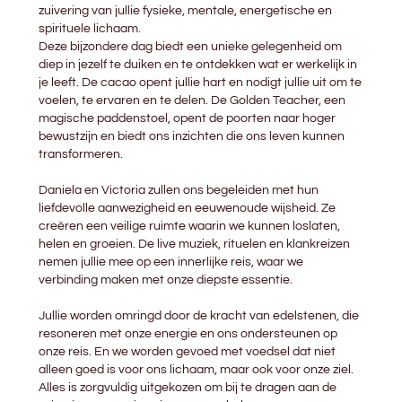
zuivering van jullie fysieke, mentale, energetische en
spirituele lichaam.
Deze bijzondere dag biedt een unieke gelegenheid om
diep in jezelf te duiken en te ontdekken wat er werkelijk in
je leeft. De cacao opent jullie hart en nodigt jullie uit om te
voelen, te ervaren en te delen. De Golden Teacher, een
magische paddenstoel, opent de poorten naar hoger
bewustzijn en biedt ons inzichten die ons leven kunnen
transformeren.
Daniela en Victoria zullen ons begeleiden met hun
liefdevolle aanwezigheid en eeuwenoude wijsheid. Ze
creëren een veilige ruimte waarin we kunnen loslaten,
helen en groeien. De live muziek, rituelen en klankreizen
nemen jullie mee op een innerlijke reis, waar we
verbinding maken met onze diepste essentie.
Jullie worden omringd door de kracht van edelstenen, die
resoneren met onze energie en ons ondersteunen op
onze reis. En we worden gevoed met voedsel dat niet
alleen goed is voor ons lichaam, maar ook voor onze ziel.
Alles is zorgvuldig uitgekozen om bij te dragen aan de