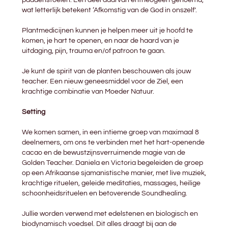
paddenstoelen. Een deel daarvan entheogeen genoemd,
wat letterlijk betekent ‘Afkomstig van de God in onszelf’.
Plantmedicijnen kunnen je helpen meer uit je hoofd te
komen, je hart te openen, en naar de haard van je
uitdaging, pijn, trauma en/of patroon te gaan.
Je kunt de spirit van de planten beschouwen als jouw
teacher. Een nieuw geneesmiddel voor de Ziel, een
krachtige combinatie van Moeder Natuur.
Setting
We komen samen, in een intieme groep van maximaal 8
deelnemers, om ons te verbinden met het hart-openende
cacao en de bewustzijnsverruimende magie van de
Golden Teacher. Daniela en Victoria begeleiden de groep
op een Afrikaanse sjamanistische manier, met live muziek,
krachtige rituelen, geleide meditaties, massages, heilige
schoonheidsrituelen en betoverende Soundhealing.
Jullie worden verwend met edelstenen en biologisch en
biodynamisch voedsel. Dit alles draagt bij aan de