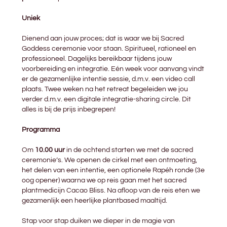
Uniek
Dienend aan jouw proces; dat is waar we bij Sacred
Goddess ceremonie voor staan. Spiritueel, rationeel en
professioneel. Dagelijks bereikbaar tijdens jouw
voorbereiding en integratie. Eén week voor aanvang vindt
er de gezamenlijke intentie sessie, d.m.v. een video call
plaats. Twee weken na het retreat begeleiden we jou
verder d.m.v. een digitale integratie-sharing circle. Dit
alles is bij de prijs inbegrepen!
Programma
Om
10.00 uur
in de ochtend starten we met de sacred
ceremonie’s. We openen de cirkel met een ontmoeting,
het delen van een intentie, een optionele Rapéh ronde (3e
oog opener) waarna we op reis gaan met het sacred
plantmedicijn Cacao Bliss. Na afloop van de reis eten we
gezamenlijk een heerlijke plantbased maaltijd.
Stap voor stap duiken we dieper in de magie van