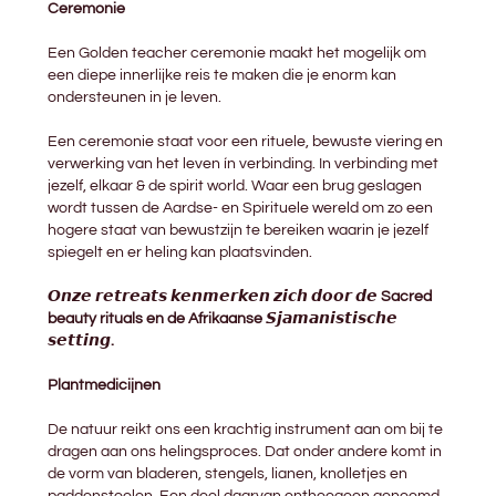
Ceremonie
Een Golden teacher ceremonie maakt het mogelijk om
een diepe innerlijke reis te maken die je enorm kan
ondersteunen in je leven.
Een ceremonie staat voor een rituele, bewuste viering en
verwerking van het leven ín verbinding. In verbinding met
jezelf, elkaar & de spirit world. Waar een brug geslagen
wordt tussen de Aardse- en Spirituele wereld om zo een
hogere staat van bewustzijn te bereiken waarin je jezelf
spiegelt en er heling kan plaatsvinden.
𝙊𝙣𝙯𝙚 𝙧𝙚𝙩𝙧𝙚𝙖𝙩𝙨 𝙠𝙚𝙣𝙢𝙚𝙧𝙠𝙚𝙣 𝙯𝙞𝙘𝙝 𝙙𝙤𝙤𝙧 𝙙𝙚 Sacred
beauty rituals en de Afrikaanse 𝙎𝙟𝙖𝙢𝙖𝙣𝙞𝙨𝙩𝙞𝙨𝙘𝙝𝙚
𝙨𝙚𝙩𝙩𝙞𝙣𝙜.
Plantmedicijnen
De natuur reikt ons een krachtig instrument aan om bij te
dragen aan ons helingsproces. Dat onder andere komt in
de vorm van bladeren, stengels, lianen, knolletjes en