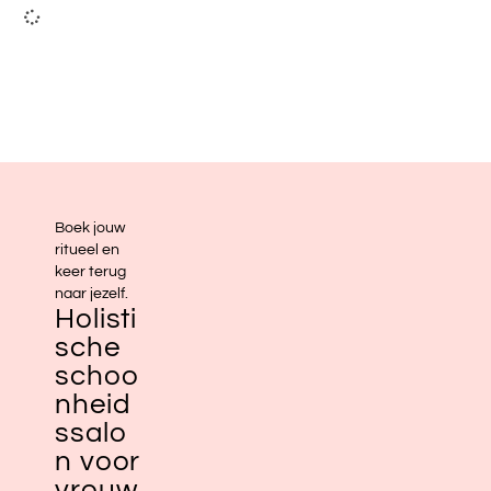
Boek jouw
ritueel en
keer terug
naar jezelf.
Holisti
sche
schoo
nheid
ssalo
n voor
vrouw