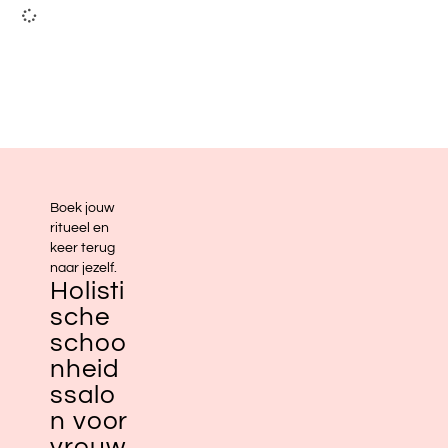
Boek jouw
ritueel en
keer terug
naar jezelf.
Holisti
sche
schoo
nheid
ssalo
n voor
vrouw