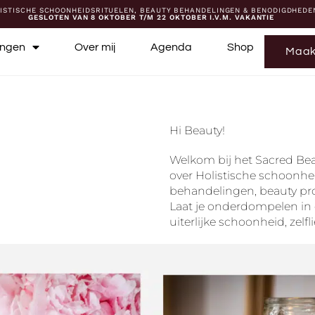
ISTISCHE SCHOONHEIDSRITUELEN, BEAUTY BEHANDELINGEN & BENODIGDHEDE
GESLOTEN VAN 8 OKTOBER T/M 22 OKTOBER I.V.M. VAKANTIE
ingen
Over mij
Agenda
Shop
Maak
Hi Beauty!
Welkom bij het Sacred Bea
over Holistische schoonhe
behandelingen, beauty p
Laat je onderdompelen in d
uiterlijke schoonheid, zelfl