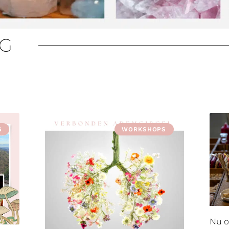
OG
S
WORKSHOPS
Nu o