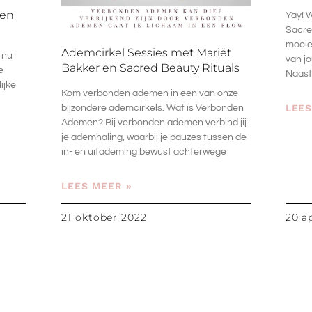
den
Yay! W
Sacred
mooie
Ademcirkel Sessies met Mariët
 nu
van jo
Bakker en Sacred Beauty Rituals
e
Naast
ijke
Kom verbonden ademen in een van onze
LEES
bijzondere ademcirkels. Wat is Verbonden
Ademen? Bij verbonden ademen verbind jij
je ademhaling, waarbij je pauzes tussen de
in- en uitademing bewust achterwege
LEES MEER »
21 oktober 2022
20 a