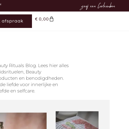
geef een Cadeaubon
N
€
0,00
 afspraak
uty Rituals Blog.
Lees hier alles
idsrituelen, Beauty
roducten en benodigdheden.
e liefde voor innerlijke en
iefde en selfcare.