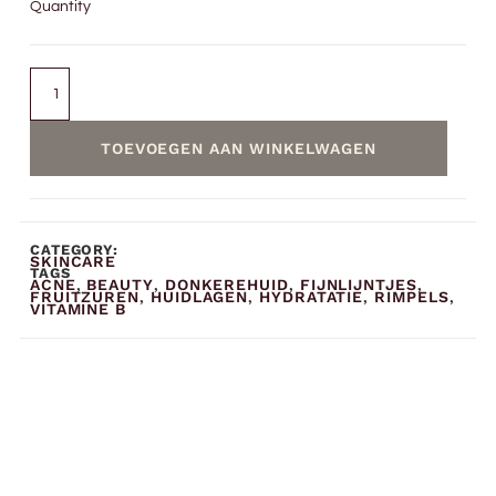
Quantity
TOEVOEGEN AAN WINKELWAGEN
CATEGORY:
SKINCARE
TAGS
ACNE
BEAUTY
DONKEREHUID
FIJNLIJNTJES
,
,
,
,
FRUITZUREN
HUIDLAGEN
HYDRATATIE
RIMPELS
,
,
,
,
VITAMINE B