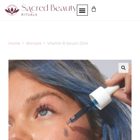
Home
>
skincare
>
Vitamin B Serum 25ml
🔍