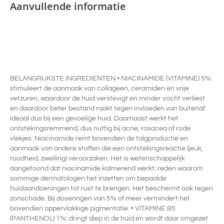
Aanvullende informatie
BELANGRIJKSTE INGREDIENTEN • NIACINAMIDE (VITAMINE) 5%:
stimuleert de aanmaak van collageen, ceramiden en vrije
vetzuren, waardoor de huid verstevigt en minder vocht verliest
en daardoor beter bestand raakt tegen invloeden van buitenaf.
Ideaal dus bij een gevoelige huid. Daarnaast werkt het
ontstekingsremmend, dus nuttig bij acne, rosacea of rode
vlekjes. Niacinamide remt bovendien de talgproductie en
aanmaak van andere stoffen die een ontstekingsreactie (jeuk,
roodheid, zwelling) veroorzaken. Het is wetenschappelijk
aangetoond dat niacinamide kalmerend werkt; reden waarom
sommige dermatologen het inzetten om bepaalde
huidaandoeningen tot rust te brengen. Het beschermt ook tegen
zonschade. Bij doseringen van 5% of meer vermindert het
bovendien oppervlakkige pigmentatie. • VITAMINE B5
(PANTHENOL) 1%: dringt diep in de huid en wordt daar omgezet