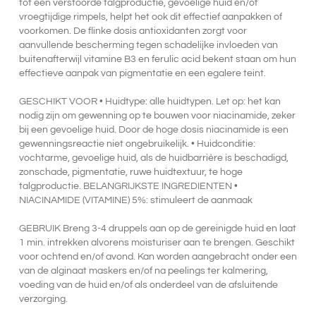
tot een verstoorde talgproductie, gevoelige huid en/of
vroegtijdige rimpels, helpt het ook dit effectief aanpakken of
voorkomen. De flinke dosis antioxidanten zorgt voor
aanvullende bescherming tegen schadelijke invloeden van
buitenafterwijl vitamine B3 en ferulic acid bekent staan om hun
effectieve aanpak van pigmentatie en een egalere teint.
GESCHIKT VOOR • Huidtype: alle huidtypen. Let op: het kan
nodig zijn om gewenning op te bouwen voor niacinamide, zeker
bij een gevoelige huid. Door de hoge dosis niacinamide is een
gewenningsreactie niet ongebruikelijk. • Huidconditie:
vochtarme, gevoelige huid, als de huidbarrière is beschadigd,
zonschade, pigmentatie, ruwe huidtextuur, te hoge
talgproductie. BELANGRIJKSTE INGREDIENTEN •
NIACINAMIDE (VITAMINE) 5%: stimuleert de aanmaak
GEBRUIK Breng 3-4 druppels aan op de gereinigde huid en laat
1 min. intrekken alvorens moisturiser aan te brengen. Geschikt
voor ochtend en/of avond. Kan worden aangebracht onder een
van de alginaat maskers en/of na peelings ter kalmering,
voeding van de huid en/of als onderdeel van de afsluitende
verzorging.