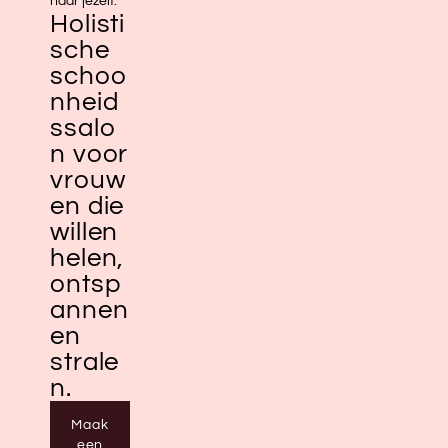
naar jezelf.
Holisti
sche
schoo
nheid
ssalo
n voor
vrouw
en die
willen
helen,
ontsp
annen
en
strale
n.
Maak
een