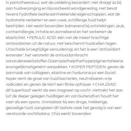
in pantotheenzuur, wat de celdeling bevordert. Het draagt zo bij
aan huidverjonging en bijvoorbeeld wondgenezing. Het bevat
tevens hydrofiele (wateraantrekkende) eigenschappen, wat de
hydratatie verbetert en een ruwe, schilferige huid helpt
bestrijden. Het werkt bovendien kalmerend bij ontstekingen, jeuk,
contactallergie, irritatie en zonneband en het verbetert de
elasticiteit. • FERULIC ACID: één van de meest krachtige
antioxidanten uit de natuur. Het beschermt huidcellen tegen
UVschade (vroegtijdige veroudering), en het is een ‘antioxidant
extender’: het versterkt de antioxidantkracht
vananderewerkstoffen.Daarnaasthelpthethyperpigmentatieene
enongelijkmatigeteint aanpakken. • KOPER PEPTIDEN: geven de
aanmaak van collageen, elastine en hyaluronzuur een boost.
Koper remt de groei van huid bacteriën, neutraliseren vrije
radicalen en geven de teint een flinke opfrisser. • CHIA ZAAD:
dit‘superfood’ werkt als een magneet op vocht. Hettrekt het aan
(uit de dieper gelegen huidlagen en van buitenaf) en houdt het
vast als een spons. Onmisbaar bij een droge, trekkerige,
gevoelige huid; aangezien dit laatste vaak het gevolg is van een
verstoorde vochtbalans. Chia werkt bovendien